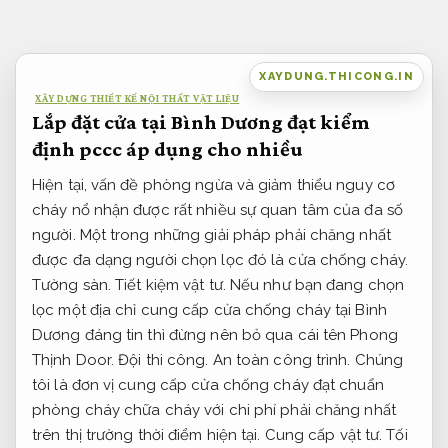
Bỏ
qua
nội
XAYDUNG.THICONG.IN
dung
XÂY DỰNG THIẾT KẾ NỘI THẤT VẬT LIỆU
Lắp đặt cửa tại Bình Dương đạt kiểm
định pccc áp dụng cho nhiều
Hiện tại, vấn đề phòng ngừa và giảm thiểu nguy cơ
cháy nổ nhận được rất nhiều sự quan tâm của đa số
người. Một trong những giải pháp phải chăng nhất
được đa dạng người chọn lọc đó là cửa chống cháy.
Tường sàn.
Tiết kiệm vật tư.
Nếu như bạn đang chọn
lọc một địa chỉ cung cấp cửa chống cháy tại Bình
Dương đáng tin thì đừng nên bỏ qua cái tên Phong
Thịnh Door.
Đội thi công.
An toàn công trình.
Chúng
tôi là đơn vị cung cấp cửa chống cháy đạt chuẩn
phòng cháy chữa cháy với chi phí phải chăng nhất
trên thị trường thời điểm hiện tại.
Cung cấp vật tư.
Tối