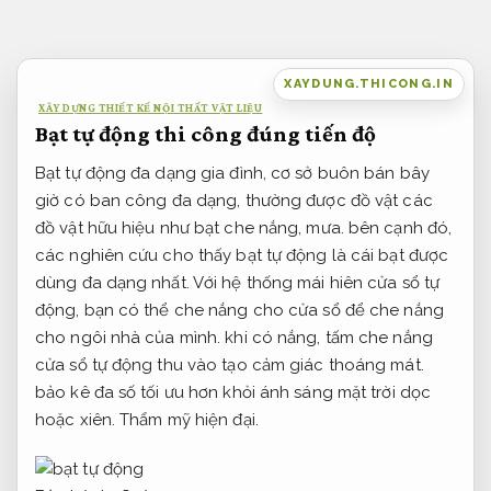
Bỏ
qua
nội
XAYDUNG.THICONG.IN
dung
XÂY DỰNG THIẾT KẾ NỘI THẤT VẬT LIỆU
Bạt tự động thi công đúng tiến độ
Bạt tự động đa dạng gia đình, cơ sở buôn bán bây
giờ có ban công đa dạng, thường được đồ vật các
đồ vật hữu hiệu như bạt che nắng, mưa. bên cạnh đó,
các nghiên cứu cho thấy bạt tự động là cái bạt được
dùng đa dạng nhất. Với hệ thống mái hiên cửa sổ tự
động, bạn có thể che nắng cho cửa sổ để che nắng
cho ngôi nhà của mình. khi có nắng, tấm che nắng
cửa sổ tự động thu vào tạo cảm giác thoáng mát.
bảo kê đa số tối ưu hơn khỏi ánh sáng mặt trời dọc
hoặc xiên.
Thẩm mỹ hiện đại.