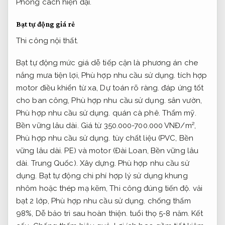
Phong cách hiện đại.
Bạt tự động giá rẻ
Thi công nội thất.
Bạt tự động mức giá dễ tiếp cận là phương án che
nắng mưa tiện lợi,
Phù hợp nhu cầu sử dụng.
tích hợp
motor điều khiển từ xa,
Dự toán rõ ràng.
đáp ứng tốt
cho ban công,
Phù hợp nhu cầu sử dụng.
sân vườn,
Phù hợp nhu cầu sử dụng.
quán cà phê.
Thẩm mỹ.
Bền vững lâu dài.
Giá từ 350.000-700.000 VNĐ/m²,
Phù hợp nhu cầu sử dụng.
tùy chất liệu (PVC,
Bền
vững lâu dài.
PE) và motor (Đài Loan,
Bền vững lâu
dài.
Trung Quốc).
Xây dựng.
Phù hợp nhu cầu sử
dụng.
Bạt tự động chi phí hợp lý sử dụng khung
nhôm hoặc thép mạ kẽm,
Thi công đúng tiến độ.
vải
bạt 2 lớp,
Phù hợp nhu cầu sử dụng.
chống thấm
98%,
Dễ bảo trì sau hoàn thiện.
tuổi thọ 5-8 năm.
Kết