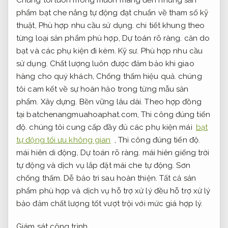
Chúng tôi luôn mong muốn mang đến những sản
phẩm bạt che nắng tự động đạt chuẩn về tham số kỹ
thuật,
Phù hợp nhu cầu sử dụng.
chi tiết khung theo
từng loại sản phẩm phù hợp,
Dự toán rõ ràng.
căn do
bạt và các phụ kiện đi kèm.
Kỹ sư.
Phù hợp nhu cầu
sử dụng.
Chất lượng luôn được đảm bảo khi giao
hàng cho quý khách,
Chống thấm hiệu quả.
chúng
tôi cam kết về sự hoàn hảo trong từng mẫu sản
phẩm.
Xây dựng.
Bền vững lâu dài.
Theo hợp đồng
tại batchenangmuahoaphat.com,
Thi công đúng tiến
độ.
chúng tôi cung cấp đầy đủ các phụ kiện mái
bạt
tự động tối ưu không gian
,
Thi công đúng tiến độ.
mái hiên di động,
Dự toán rõ ràng.
mái hiên giếng trời
tự động và dịch vụ lắp đặt mái che tự động.
Sơn
chống thấm.
Dễ bảo trì sau hoàn thiện.
Tất cả sản
phẩm phù hợp và dịch vụ hỗ trợ xử lý đều hỗ trợ xử lý
bảo đảm chất lượng tốt vượt trội với mức giá hợp lý.
Giám sát công trình.