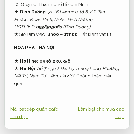
10, Quận 6, Thành phố Hồ Chí Minh.
★ Bình Dương
:
72/6 Hẻm 110, tổ 6, KP. Tân
Phước, P. Tân Bình, Dĩ An, Bình Dương.
HOTLINE:
0938519080
(Bình Dương).
★Giờ làm việc:
8h00
–
17h00
Tiết kiệm vật tư.
HÒA PHÁT HÀ NỘI
★
Hotline:
0938.230.358
★
Hà Nội
:
Số 7 ngõ 2 Đại Lộ Thăng Long, Phường
Mễ Trì, Nam Từ Liêm, Hà Nội.
Chống thấm hiệu
quả.
Mái bạt xếp quán cafe
Làm bạt che mưa cao
bền đẹp
cấp