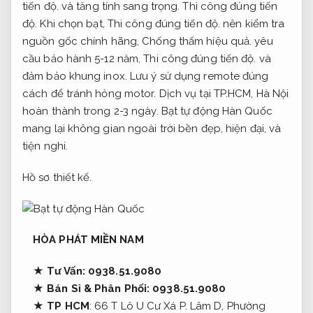
tiến độ.
và tăng tính sang trọng.
Thi công đúng tiến
độ.
Khi chọn bạt,
Thi công đúng tiến độ.
nên kiểm tra
nguồn gốc chính hãng,
Chống thấm hiệu quả.
yêu
cầu bảo hành 5-12 năm,
Thi công đúng tiến độ.
và
đảm bảo khung inox. Lưu ý sử dụng remote đúng
cách để tránh hỏng motor. Dịch vụ tại TP.HCM, Hà Nội
hoàn thành trong 2-3 ngày. Bạt tự động Hàn Quốc
mang lại không gian ngoài trời bền đẹp, hiện đại, và
tiện nghi.
Hồ sơ thiết kế.
HÒA PHÁT MIỀN NAM
★
Tư Vấn:
0938.51.9080
★
Bán Sỉ & Phân Phối: 0938.51.9080
★
TP HCM
: 66 T Lô U Cư Xá P. Lâm D, Phường