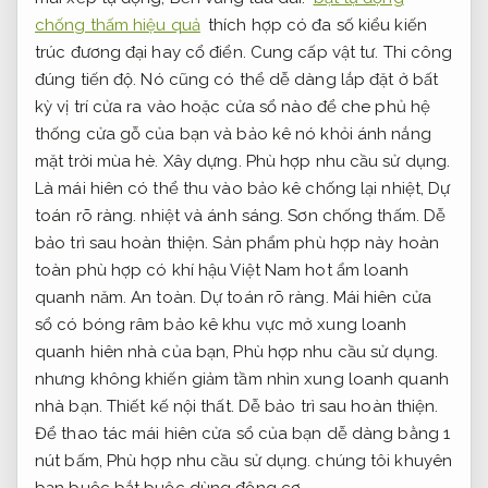
chống thấm hiệu quả
thích hợp có đa số kiểu kiến ​​
trúc đương đại hay cổ điển.
Cung cấp vật tư.
Thi công
đúng tiến độ.
Nó cũng có thể dễ dàng lắp đặt ở bất
kỳ vị trí cửa ra vào hoặc cửa sổ nào để che phủ hệ
thống cửa gỗ của bạn và bảo kê nó khỏi ánh nắng
mặt trời mùa hè.
Xây dựng.
Phù hợp nhu cầu sử dụng.
Là mái hiên có thể thu vào bảo kê chống lại nhiệt,
Dự
toán rõ ràng.
nhiệt và ánh sáng.
Sơn chống thấm.
Dễ
bảo trì sau hoàn thiện.
Sản phẩm phù hợp này hoàn
toàn phù hợp có khí hậu Việt Nam hot ẩm loanh
quanh năm.
An toàn.
Dự toán rõ ràng.
Mái hiên cửa
sổ có bóng râm bảo kê khu vực mở xung loanh
quanh hiên nhà của bạn,
Phù hợp nhu cầu sử dụng.
nhưng không khiến giảm tầm nhìn xung loanh quanh
nhà bạn.
Thiết kế nội thất.
Dễ bảo trì sau hoàn thiện.
Để thao tác mái hiên cửa sổ của bạn dễ dàng bằng 1
nút bấm,
Phù hợp nhu cầu sử dụng.
chúng tôi khuyên