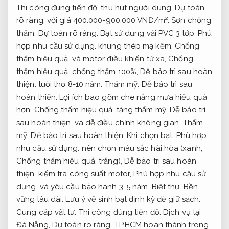
Thi công đúng tiến độ.
thu hút người dùng,
Dự toán
rõ ràng.
với giá 400.000-900.000 VNĐ/m².
Sơn chống
thấm.
Dự toán rõ ràng.
Bạt sử dụng vải PVC 3 lớp,
Phù
hợp nhu cầu sử dụng.
khung thép mạ kẽm,
Chống
thấm hiệu quả.
và motor điều khiển từ xa,
Chống
thấm hiệu quả.
chống thấm 100%,
Dễ bảo trì sau hoàn
thiện.
tuổi thọ 8-10 năm.
Thẩm mỹ.
Dễ bảo trì sau
hoàn thiện.
Lợi ích bao gồm che nắng mưa hiệu quả
hơn,
Chống thấm hiệu quả.
tăng thẩm mỹ,
Dễ bảo trì
sau hoàn thiện.
và dễ điều chỉnh không gian.
Thẩm
mỹ.
Dễ bảo trì sau hoàn thiện.
Khi chọn bạt,
Phù hợp
nhu cầu sử dụng.
nên chọn màu sắc hài hòa (xanh,
Chống thấm hiệu quả.
trắng),
Dễ bảo trì sau hoàn
thiện.
kiểm tra công suất motor,
Phù hợp nhu cầu sử
dụng.
và yêu cầu bảo hành 3-5 năm.
Biệt thự.
Bền
vững lâu dài.
Lưu ý vệ sinh bạt định kỳ để giữ sạch.
Cung cấp vật tư.
Thi công đúng tiến độ.
Dịch vụ tại
Đà Nẵng,
Dự toán rõ ràng.
TP.HCM hoàn thành trong