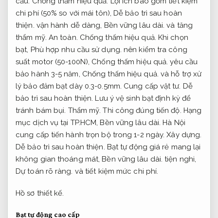
cấu.
Chống thấm hiệu quả.
Lợi ích bao gồm tiết kiệm
chi phí (50% so với mái tôn),
Dễ bảo trì sau hoàn
thiện.
vận hành dễ dàng,
Bền vững lâu dài.
và tăng
thẩm mỹ.
An toàn.
Chống thấm hiệu quả.
Khi chọn
bạt,
Phù hợp nhu cầu sử dụng.
nên kiểm tra công
suất motor (50-100N),
Chống thấm hiệu quả.
yêu cầu
bảo hành 3-5 năm,
Chống thấm hiệu quả.
và hỗ trợ xử
lý bảo đảm bạt dày 0.3-0.5mm.
Cung cấp vật tư.
Dễ
bảo trì sau hoàn thiện.
Lưu ý vệ sinh bạt định kỳ để
tránh bám bụi.
Thẩm mỹ.
Thi công đúng tiến độ.
Hạng
mục dịch vụ tại TP.HCM,
Bền vững lâu dài.
Hà Nội
cung cấp tiến hành trọn bộ trong 1-2 ngày.
Xây dựng.
Dễ bảo trì sau hoàn thiện.
Bạt tự động giá rẻ mang lại
không gian thoáng mát,
Bền vững lâu dài.
tiện nghi,
Dự toán rõ ràng.
và tiết kiệm mức chi phí.
Hồ sơ thiết kế.
Bạt tự động cao cấp