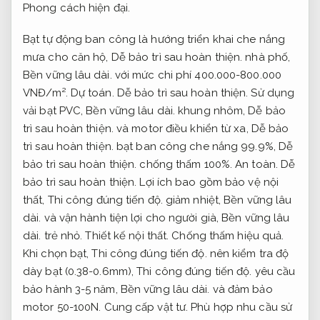
Phong cách hiện đại.
Bạt tự động ban công là hướng triển khai che nắng
mưa cho căn hộ,
Dễ bảo trì sau hoàn thiện.
nhà phố,
Bền vững lâu dài.
với mức chi phí 400.000-800.000
VNĐ/m².
Dự toán.
Dễ bảo trì sau hoàn thiện.
Sử dụng
vải bạt PVC,
Bền vững lâu dài.
khung nhôm,
Dễ bảo
trì sau hoàn thiện.
và motor điều khiển từ xa,
Dễ bảo
trì sau hoàn thiện.
bạt ban công che nắng 99.9%,
Dễ
bảo trì sau hoàn thiện.
chống thấm 100%.
An toàn.
Dễ
bảo trì sau hoàn thiện.
Lợi ích bao gồm bảo vệ nội
thất,
Thi công đúng tiến độ.
giảm nhiệt,
Bền vững lâu
dài.
và vận hành tiện lợi cho người già,
Bền vững lâu
dài.
trẻ nhỏ.
Thiết kế nội thất.
Chống thấm hiệu quả.
Khi chọn bạt,
Thi công đúng tiến độ.
nên kiểm tra độ
dày bạt (0.38-0.6mm),
Thi công đúng tiến độ.
yêu cầu
bảo hành 3-5 năm,
Bền vững lâu dài.
và đảm bảo
motor 50-100N.
Cung cấp vật tư.
Phù hợp nhu cầu sử