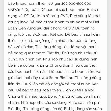
bảo trì sau hoàn thiện.
với giá 400.000-800.000
VNĐ/m².
Dự toán.
Dễ bảo trì sau hoàn thiện.
Bạt sử
dụng vải PE,
Dự toán rõ ràng.
PVC,
Bền vững lâu dài.
khung inox,
Dễ bảo trì sau hoàn thiện.
và motor Đài
Loan,
Bền vững lâu dài.
chống tia UV,
Dự toán rõ
ràng.
tuổi thọ 8-10 năm.
Kết cấu.
Dễ bảo trì sau hoàn
thiện.
Lợi ích bao gồm giảm nhiệt,
Dự toán rõ ràng.
bảo vệ đồ đạc,
Thi công đúng tiến độ.
và vận hành
dễ dàng qua remote.
Biệt thự.
Phù hợp nhu cầu sử
dụng.
Khi chọn bạt,
Phù hợp nhu cầu sử dụng.
nên
kiểm tra độ bền khung,
Chống thấm hiệu quả.
yêu
cầu bảo hành 3-5 năm,
Dễ bảo trì sau hoàn thiện.
và
giữ được bạt dày 0.4-0.6mm.
Biệt thự.
Thi công đúng
tiến độ.
Lưu ý lắp đặt độ dốc 5% để thoát nước.
Kết
cấu.
Dễ bảo trì sau hoàn thiện.
Dịch vụ tại Hà Nội,
Chống thấm hiệu quả.
Đồng Nai cung cấp tiến hành
nhanh,
Phù hợp nhu cầu sử dụng.
khảo sát miễn phí.
Biệt thự.
Thi công đúng tiến độ.
Bạt tự động sân vườn