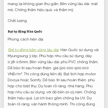
mang lại không gian thư giãn,
Bền vững lâu dài.
mát
mẻ,
Chống thấm hiệu quả.
và thẩm mỹ.
Chất lượng.
Bạt tự động Hàn Quốc
Phong cách hiện đại.
Bạt tự động bền vững lâu dài
Hàn Quốc sử dụng vải
Myungsung 3 lớp,
Phù hợp nhu cầu sử dụng.
dày
0.38-0.6mm,
Bền vững lâu dài.
phủ PVC chống thấm,
Dễ bảo trì sau hoàn thiện.
giá 500.000-900.000
VNĐ/m².
Thi công đúng tiến độ.
Bạt tích hợp motor
Dooya hoặc Somfy,
Dễ bảo trì sau hoàn thiện.
phù
hợp cho biệt thự,
Dự toán rõ ràng.
nhà hàng,
Phù
hợp nhu cầu sử dụng.
với độ bền 10-15 năm.
Chống
thấm hiệu quả.
Lợi ích bao gồm chống tia UV,
Dự
toán rõ ràng.
vận hành thông minh,
Thi công đúng