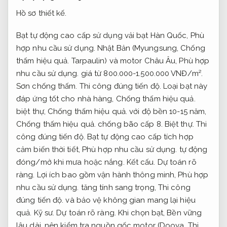
Hồ sơ thiết kế.
Bạt tự động cao cấp sử dụng vải bạt Hàn Quốc,
Phù
hợp nhu cầu sử dụng.
Nhật Bản (Myungsung,
Chống
thấm hiệu quả.
Tarpaulin) và motor Châu Âu,
Phù hợp
nhu cầu sử dụng.
giá từ 800.000-1.500.000 VNĐ/m².
Sơn chống thấm.
Thi công đúng tiến độ.
Loại bạt này
đáp ứng tốt cho nhà hàng,
Chống thấm hiệu quả.
biệt thự,
Chống thấm hiệu quả.
với độ bền 10-15 năm,
Chống thấm hiệu quả.
chống bão cấp 8.
Biệt thự.
Thi
công đúng tiến độ.
Bạt tự động cao cấp tích hợp
cảm biến thời tiết,
Phù hợp nhu cầu sử dụng.
tự động
đóng/mở khi mưa hoặc nắng.
Kết cấu.
Dự toán rõ
ràng.
Lợi ích bao gồm vận hành thông minh,
Phù hợp
nhu cầu sử dụng.
tăng tính sang trọng,
Thi công
đúng tiến độ.
và bảo vệ không gian mang lại hiệu
quả.
Kỹ sư.
Dự toán rõ ràng.
Khi chọn bạt,
Bền vững
lâu dài.
nên kiểm tra nguồn gốc motor (Dooya,
Thi