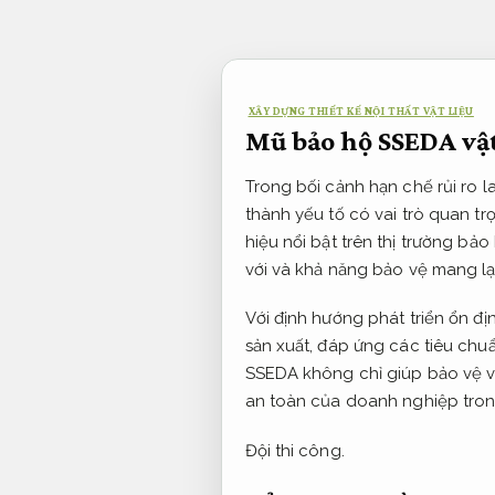
Bỏ
qua
nội
dung
XÂY DỰNG THIẾT KẾ NỘI THẤT VẬT LIỆU
Mũ bảo hộ SSEDA vật
Trong bối cảnh hạn chế rủi ro 
thành yếu tố có vai trò quan t
hiệu nổi bật trên thị trường bảo
với và khả năng bảo vệ mang lạ
Với định hướng phát triển ổn đ
sản xuất, đáp ứng các tiêu ch
SSEDA không chỉ giúp bảo vệ vù
an toàn của doanh nghiệp trong
Đội thi công.