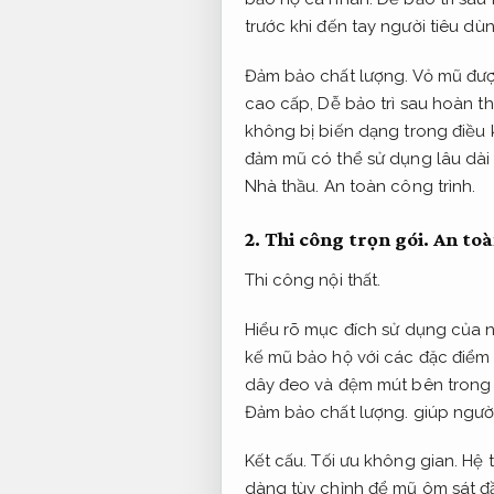
trước khi đến tay người tiêu dùn
Đảm bảo chất lượng.
Vỏ mũ được
cao cấp,
Dễ bảo trì sau hoàn th
không bị biến dạng trong điều 
đảm mũ có thể sử dụng lâu dài 
Nhà thầu.
An toàn công trình.
2.
Thi công trọn gói.
An toà
Thi công nội thất.
Hiểu rõ mục đích sử dụng của 
kế mũ bảo hộ với các đặc điểm
dây đeo và đệm mút bên trong 
Đảm bảo chất lượng.
giúp người
Kết cấu.
Tối ưu không gian.
Hệ t
dàng tùy chỉnh để mũ ôm sát đ