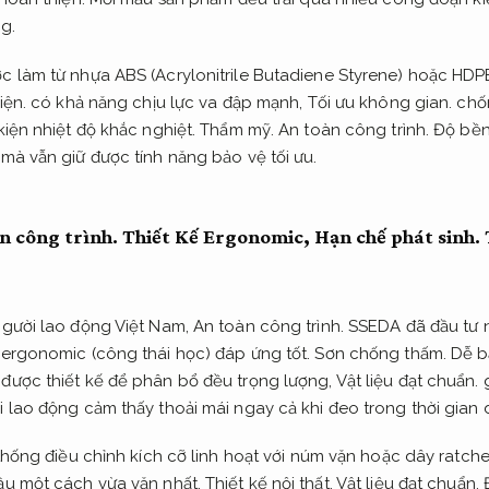
g.
 làm từ nhựa ABS (Acrylonitrile Butadiene Styrene) hoặc HDPE
iện.
có khả năng chịu lực va đập mạnh,
Tối ưu không gian.
chốn
kiện nhiệt độ khắc nghiệt.
Thẩm mỹ.
An toàn công trình.
Độ bền 
mà vẫn giữ được tính năng bảo vệ tối ưu.
n công trình.
Thiết Kế Ergonomic,
Hạn chế phát sinh.
người lao động Việt Nam,
An toàn công trình.
SSEDA đã đầu tư ng
 ergonomic (công thái học) đáp ứng tốt.
Sơn chống thấm.
Dễ b
được thiết kế để phân bổ đều trọng lượng,
Vật liệu đạt chuẩn.
g
 lao động cảm thấy thoải mái ngay cả khi đeo trong thời gian d
hống điều chỉnh kích cỡ linh hoạt với núm vặn hoặc dây ratc
ầu một cách vừa vặn nhất.
Thiết kế nội thất.
Vật liệu đạt chuẩn.
Đ