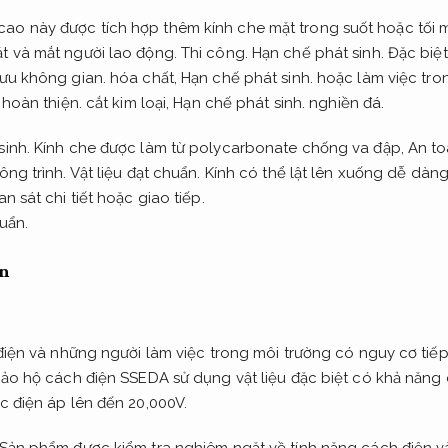
o này được tích hợp thêm kính che mặt trong suốt hoặc tối 
t và mắt người lao động.
Thi công.
Hạn chế phát sinh.
Đặc biệt
 ưu không gian.
hóa chất,
Hạn chế phát sinh.
hoặc làm việc tro
 hoàn thiện.
cắt kim loại,
Hạn chế phát sinh.
nghiền đá.
sinh.
Kính che được làm từ polycarbonate chống va đập,
An to
ông trình.
Vật liệu đạt chuẩn.
Kính có thể lật lên xuống dễ dàn
 sát chi tiết hoặc giao tiếp.
huẩn.
n
 điện và những người làm việc trong môi trường có nguy cơ tiếp
o hộ cách điện SSEDA sử dụng vật liệu đặc biệt có khả năng c
c điện áp lên đến 20,000V.
Sản phẩm được kiểm tra nghiêm ngặt về tính năng cách điện 