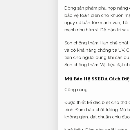
Dòng sản phẩm phù hợp nâng ca
bảo vệ toàn diện cho khuôn mặ
nguy cơ bắn tóe mảnh vụn,
Tối
mạnh như hàn xì,
Dễ bảo trì sau
Sơn chống thấm.
Hạn chế phát 
và có khả năng chống tia UV.
C
tiện cho người dùng khi cần quan
Sơn chống thấm.
Vật liệu đạt c
Mũ Bảo Hộ SSEDA Cách Điệ
Công năng.
Được thiết kế đặc biệt cho thợ
trình.
Đảm bảo chất lượng.
Mũ bả
không gian.
đạt chuẩn chịu đượ
Nhà thầu.
Đảm bảo chất lượng.