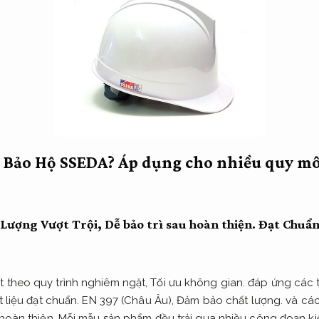
 Bảo Hộ SSEDA?
Áp dụng cho nhiều quy mô
Lượng Vượt Trội,
Dễ bảo trì sau hoàn thiện.
Đạt Chuẩn
 theo quy trình nghiêm ngặt,
Tối ưu không gian.
đáp ứng các t
t liệu đạt chuẩn.
EN 397 (Châu Âu),
Đảm bảo chất lượng.
và các 
 hoàn thiện.
Mỗi mẫu sản phẩm đều trải qua nhiều công đoạn kiể